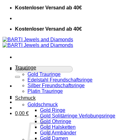
Zum
Kostenloser Versand ab 40€
Inhalt
springen
Kostenloser Versand ab 40€
Trauringe
Suche
nach:
Gold Trauringe
Edelstahl Freundschaftsringe
Silber Freundschaftsringe
Platin Trauringe
Schmuck
Goldschmuck
Gold Ringe
0,00
€
Gold Solitärringe Verlobungsringe
Gold Ohrringe
Gold Halsketten
Gold Armbänder
Gold Damen