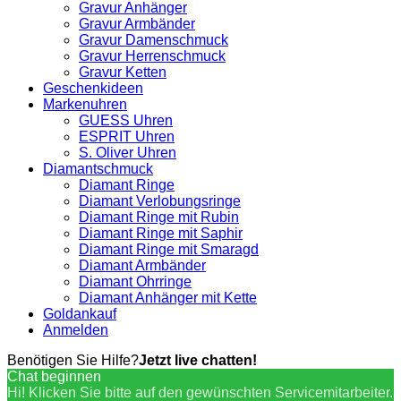
Gravur Anhänger
Gravur Armbänder
Gravur Damenschmuck
Gravur Herrenschmuck
Gravur Ketten
Geschenkideen
Markenuhren
GUESS Uhren
ESPRIT Uhren
S. Oliver Uhren
Diamantschmuck
Diamant Ringe
Diamant Verlobungsringe
Diamant Ringe mit Rubin
Diamant Ringe mit Saphir
Diamant Ringe mit Smaragd
Diamant Armbänder
Diamant Ohrringe
Diamant Anhänger mit Kette
Goldankauf
Anmelden
Benötigen Sie Hilfe?
Jetzt live chatten!
Chat beginnen
Hi! Klicken Sie bitte auf den gewünschten Servicemitarbeiter.