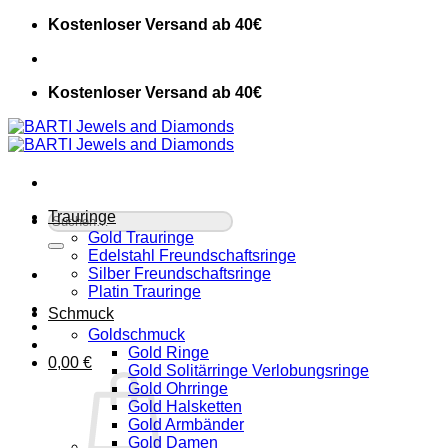
Zum
Kostenloser Versand ab 40€
Inhalt
springen
Kostenloser Versand ab 40€
Trauringe
Suche
nach:
Gold Trauringe
Edelstahl Freundschaftsringe
Silber Freundschaftsringe
Platin Trauringe
Schmuck
Goldschmuck
Gold Ringe
0,00
€
Gold Solitärringe Verlobungsringe
Gold Ohrringe
Gold Halsketten
Gold Armbänder
Gold Damen