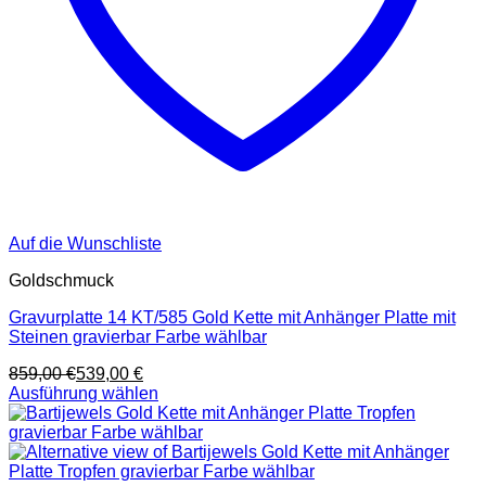
Auf die Wunschliste
Goldschmuck
Gravurplatte 14 KT/585 Gold Kette mit Anhänger Platte mit
Steinen gravierbar Farbe wählbar
859,00
€
539,00
€
Ausführung wählen
Dieses
Produkt
weist
mehrere