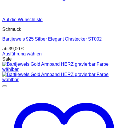
Auf die Wunschliste
Schmuck
Bartijewels 925 Silber Elegant Ohrstecker ST002
ab
39,00
€
Ausführung wählen
Dieses
Sale
Produkt
weist
mehrere
Varianten
auf.
Die
Optionen
können
auf
der
Produktseite
gewählt
werden