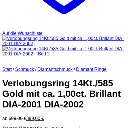
Auf die Wunschliste
Start
/
Schmuck
/
Diamantschmuck
/
Diamant Ringe
Verlobungsring 14Kt./585
Gold mit ca. 1,00ct. Brillant
DIA-2001 DIA-2002
ab
699,00
€
399,00
€