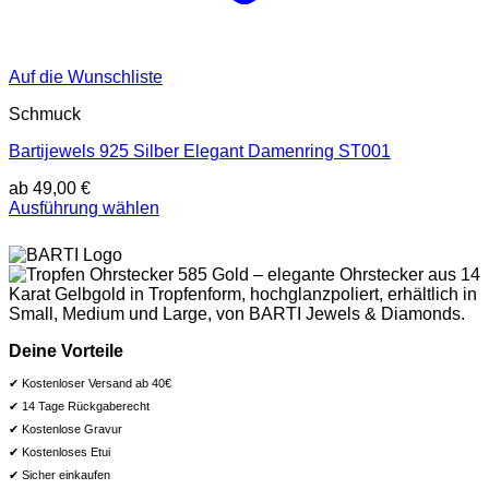
Auf die Wunschliste
Schmuck
Bartijewels 925 Silber Elegant Damenring ST001
ab
49,00
€
Ausführung wählen
Dieses
Produkt
weist
mehrere
Varianten
auf.
Die
Deine Vorteile
Optionen
können
✔ Kostenloser Versand ab 40€
auf
✔ 14 Tage Rückgaberecht
der
✔ Kostenlose Gravur
Produktseite
✔ Kostenloses Etui
gewählt
✔ Sicher einkaufen
werden