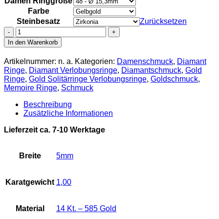
Damen Ringgröße
Farbe
Steinbesatz
Zurücksetzen
Verlobungsring
14Kt./585
In den Warenkorb
Gold
mit
Artikelnummer:
n. a.
Kategorien:
Damenschmuck
,
Diamant
ca.
Ringe
,
Diamant Verlobungsringe
,
Diamantschmuck
,
Gold
1,00ct.
Ringe
,
Gold Solitärringe Verlobungsringe
,
Goldschmuck
,
Brillant
Memoire Ringe
,
Schmuck
DIA-
2001
Beschreibung
DIA-
Zusätzliche Informationen
2002
Menge
Lieferzeit ca. 7-10 Werktage
Breite
5mm
Karatgewicht
1,00
Material
14 Kt. – 585 Gold