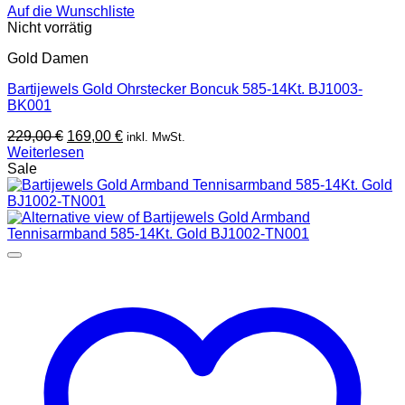
Auf die Wunschliste
Nicht vorrätig
Gold Damen
Bartijewels Gold Ohrstecker Boncuk 585-14Kt. BJ1003-
BK001
Ursprünglicher
Aktueller
229,00
€
169,00
€
inkl. MwSt.
Preis
Preis
Weiterlesen
war:
ist:
Sale
229,00 €
169,00 €.