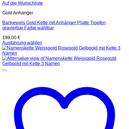
Auf die Wunschliste
Gold Anhänger
Bartijewels Gold Kette mit Anhänger Platte Tropfen
gravierbar Farbe wählbar
199,00
€
Ausführung wählen
Dieses
Produkt
weist
mehrere
Varianten
auf.
Die
Optionen
können
auf
der
Produktseite
gewählt
werden