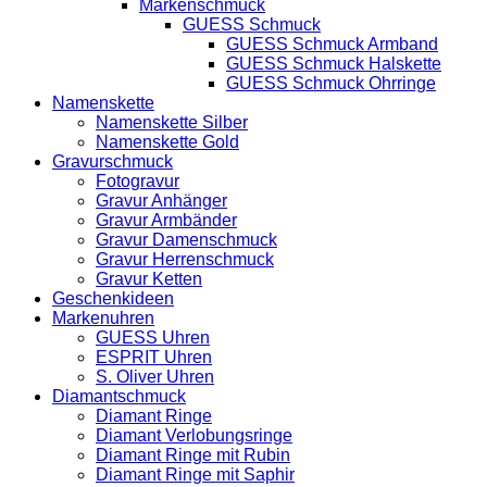
Markenschmuck
GUESS Schmuck
GUESS Schmuck Armband
GUESS Schmuck Halskette
GUESS Schmuck Ohrringe
Namenskette
Namenskette Silber
Namenskette Gold
Gravurschmuck
Fotogravur
Gravur Anhänger
Gravur Armbänder
Gravur Damenschmuck
Gravur Herrenschmuck
Gravur Ketten
Geschenkideen
Markenuhren
GUESS Uhren
ESPRIT Uhren
S. Oliver Uhren
Diamantschmuck
Diamant Ringe
Diamant Verlobungsringe
Diamant Ringe mit Rubin
Diamant Ringe mit Saphir