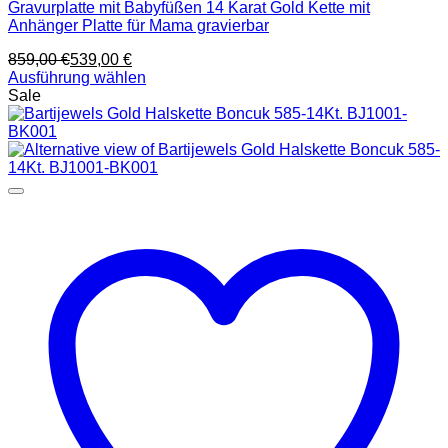
Gravurplatte mit Babyfüßen 14 Karat Gold Kette mit
Anhänger Platte für Mama gravierbar
859,00
€
539,00
€
Ausführung wählen
Dieses
Sale
Produkt
weist
mehrere
Varianten
auf.
Die
Optionen
können
auf
der
Produktseite
gewählt
werden