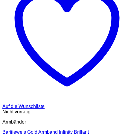
auf
der
Produktseite
gewählt
werden
Auf die Wunschliste
Nicht vorrätig
Armbänder
Bartijewels Gold Armband Infinity Brillant