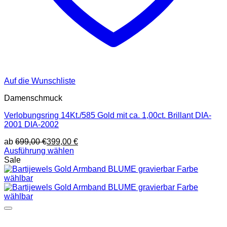
Auf die Wunschliste
Damenschmuck
Verlobungsring 14Kt./585 Gold mit ca. 1,00ct. Brillant DIA-
2001 DIA-2002
ab
699,00
€
399,00
€
Ausführung wählen
Dieses
Sale
Produkt
weist
mehrere
Varianten
auf.
Die
Optionen