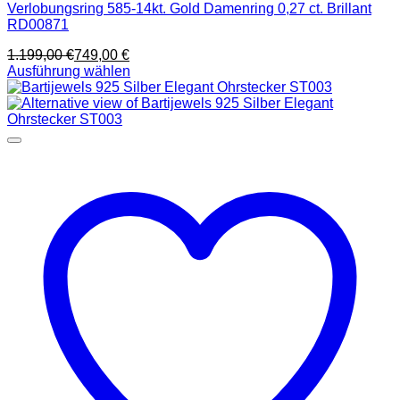
Verlobungsring 585-14kt. Gold Damenring 0,27 ct. Brillant
RD00871
1.199,00
€
749,00
€
Ausführung wählen
Dieses
Produkt
weist
mehrere
Varianten
auf.
Die
Optionen
können
auf
der
Produktseite
gewählt
werden