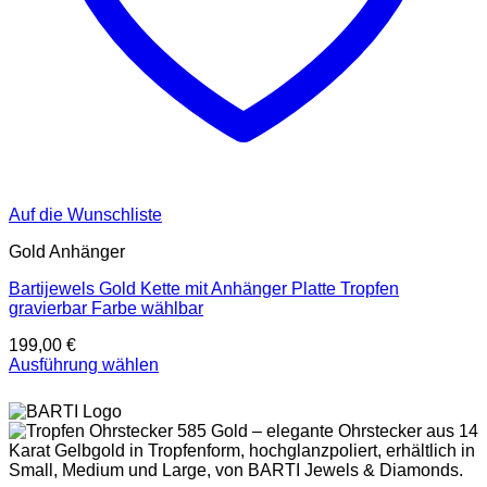
Auf die Wunschliste
Gold Anhänger
Bartijewels Gold Kette mit Anhänger Platte Tropfen
gravierbar Farbe wählbar
199,00
€
Ausführung wählen
Dieses
Produkt
weist
mehrere
Varianten
auf.