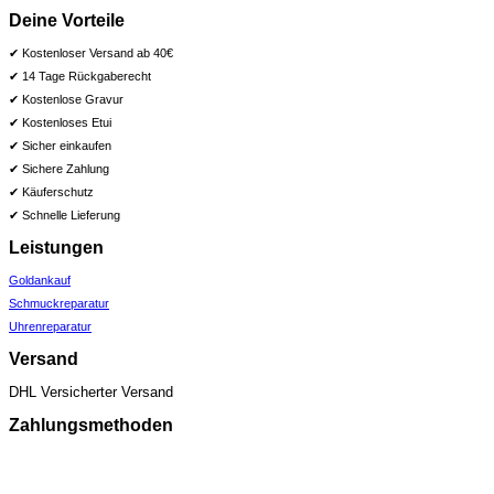
Die
Deine Vorteile
Optionen
können
✔ Kostenloser Versand ab 40€
auf
✔ 14 Tage Rückgaberecht
der
✔ Kostenlose Gravur
Produktseite
✔ Kostenloses Etui
gewählt
✔ Sicher einkaufen
werden
✔ Sichere Zahlung
✔ Käuferschutz
✔ Schnelle Lieferung
Leistungen
Goldankauf
Schmuckreparatur
Uhrenreparatur
Versand
DHL Versicherter Versand
Zahlungsmethoden