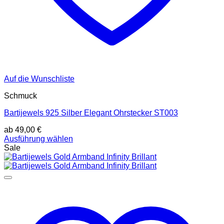
Auf die Wunschliste
Schmuck
Bartijewels 925 Silber Elegant Ohrstecker ST003
ab
49,00
€
Ausführung wählen
Dieses
Sale
Produkt
weist
mehrere
Varianten
auf.
Die
Optionen
können