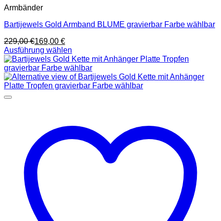
Armbänder
Bartijewels Gold Armband BLUME gravierbar Farbe wählbar
229,00
€
169,00
€
Ausführung wählen
Dieses
Produkt
weist
mehrere
Varianten
auf.
Die
Optionen
können
auf
der
Produktseite
gewählt
werden