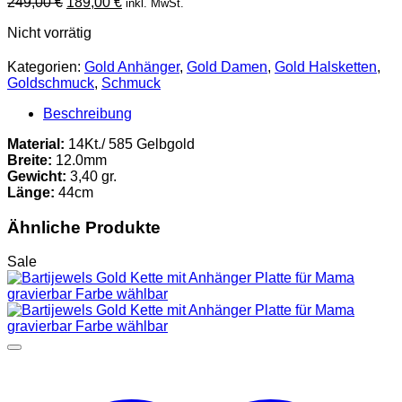
Ursprünglicher
Aktueller
249,00
€
189,00
€
inkl. MwSt.
Preis
Preis
Nicht vorrätig
war:
ist:
249,00 €
189,00 €.
Kategorien:
Gold Anhänger
,
Gold Damen
,
Gold Halsketten
,
Goldschmuck
,
Schmuck
Beschreibung
Material:
14Kt./ 585 Gelbgold
Breite:
12.0mm
Gewicht:
3,40 gr.
Länge:
44cm
Ähnliche Produkte
Sale