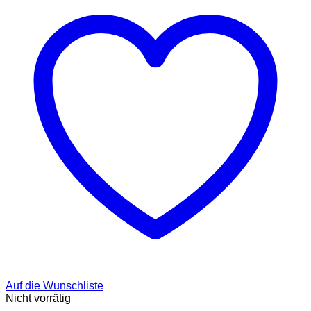
können
auf
der
Produktseite
gewählt
werden
Auf die Wunschliste
Nicht vorrätig