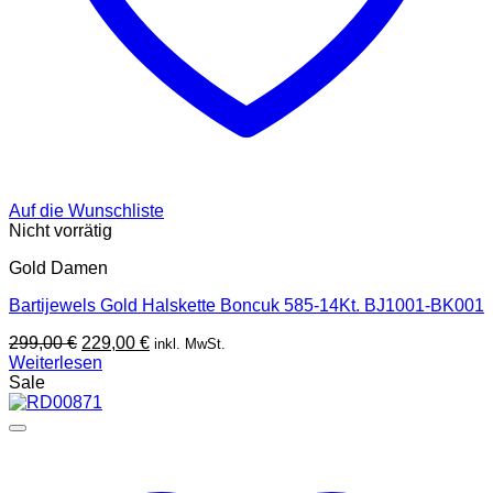
Auf die Wunschliste
Nicht vorrätig
Gold Damen
Bartijewels Gold Halskette Boncuk 585-14Kt. BJ1001-BK001
Ursprünglicher
Aktueller
299,00
€
229,00
€
inkl. MwSt.
Preis
Preis
Weiterlesen
war:
ist:
Sale
299,00 €
229,00 €.