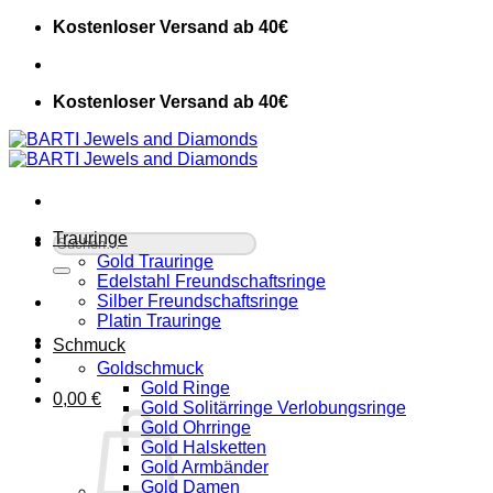
Zum
Kostenloser Versand ab 40€
Inhalt
springen
Kostenloser Versand ab 40€
Trauringe
Suche
nach:
Gold Trauringe
Edelstahl Freundschaftsringe
Silber Freundschaftsringe
Platin Trauringe
Schmuck
Goldschmuck
Gold Ringe
0,00
€
Gold Solitärringe Verlobungsringe
Gold Ohrringe
Gold Halsketten
Gold Armbänder
Gold Damen