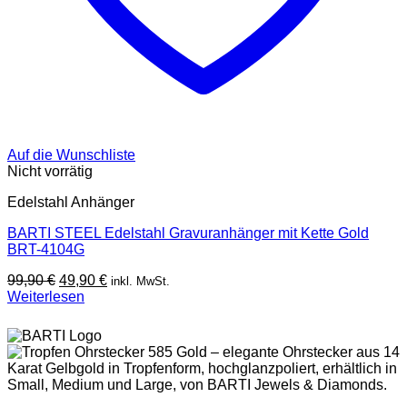
Auf die Wunschliste
Nicht vorrätig
Edelstahl Anhänger
BARTI STEEL Edelstahl Gravuranhänger mit Kette Gold
BRT-4104G
Ursprünglicher
Aktueller
99,90
€
49,90
€
inkl. MwSt.
Preis
Preis
Weiterlesen
war:
ist:
99,90 €
49,90 €.