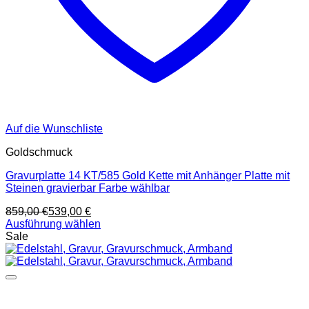
Auf die Wunschliste
Goldschmuck
Gravurplatte 14 KT/585 Gold Kette mit Anhänger Platte mit
Steinen gravierbar Farbe wählbar
859,00
€
539,00
€
Ausführung wählen
Dieses
Sale
Produkt
weist
mehrere
Varianten
auf.