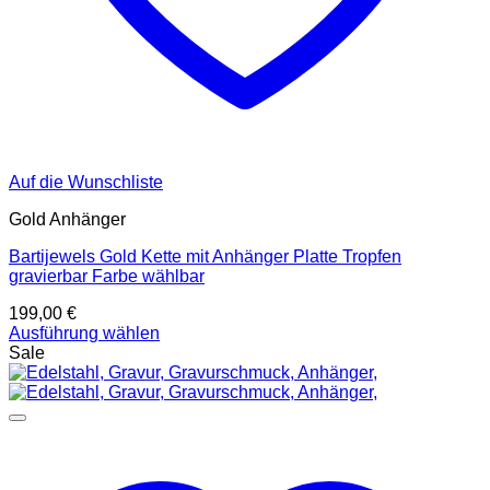
Auf die Wunschliste
Gold Anhänger
Bartijewels Gold Kette mit Anhänger Platte Tropfen
gravierbar Farbe wählbar
199,00
€
Ausführung wählen
Dieses
Sale
Produkt
weist
mehrere
Varianten
auf.
Die
Optionen