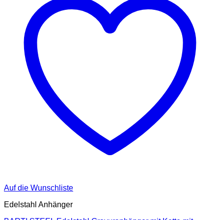
können
auf
der
Produktseite
gewählt
werden
Auf die Wunschliste
Edelstahl Anhänger