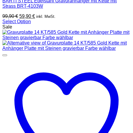
BARTI STEEL Edelstahl Gravuranhänger mit Kette mit
Strass BRT-4103W
Ursprünglicher
Aktueller
99,90
€
59,90
€
inkl. MwSt.
Preis
Preis
Select Option
war:
ist:
Sale
99,90 €
59,90 €.