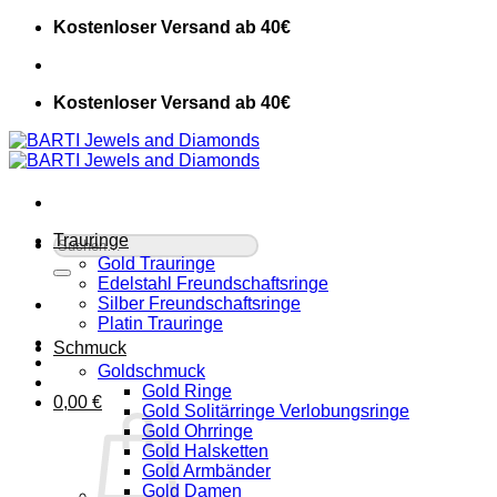
Zum
Kostenloser Versand ab 40€
Inhalt
springen
Kostenloser Versand ab 40€
Trauringe
Suche
nach:
Gold Trauringe
Edelstahl Freundschaftsringe
Silber Freundschaftsringe
Platin Trauringe
Schmuck
Goldschmuck
Gold Ringe
0,00
€
Gold Solitärringe Verlobungsringe
Gold Ohrringe
Gold Halsketten
Gold Armbänder
Gold Damen