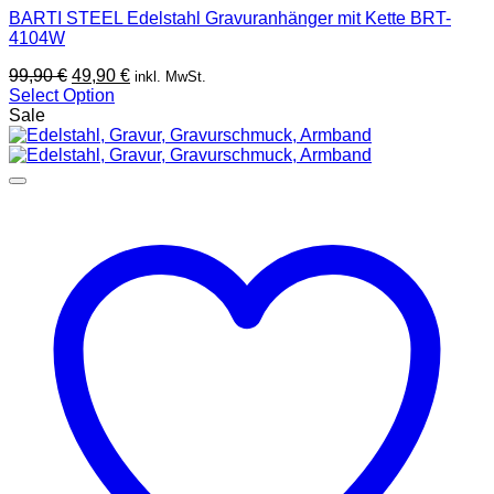
BARTI STEEL Edelstahl Gravuranhänger mit Kette BRT-
4104W
Ursprünglicher
Aktueller
99,90
€
49,90
€
inkl. MwSt.
Preis
Preis
Select Option
war:
ist:
Sale
99,90 €
49,90 €.