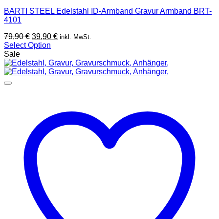
BARTI STEEL Edelstahl ID-Armband Gravur Armband BRT-
4101
Ursprünglicher
Aktueller
79,90
€
39,90
€
inkl. MwSt.
Preis
Preis
Select Option
war:
ist:
Sale
79,90 €
39,90 €.