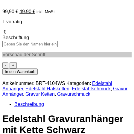
Ursprünglicher
Aktueller
99,90
€
49,90
€
inkl. MwSt.
Preis
Preis
1 vorrätig
war:
ist:
99,90 €
49,90 €.
€
Beschriftung
Vorschau der Schrift
BARTI
STEEL
In den Warenkorb
Edelstahl
Gravuranhänger
Artikelnummer:
BRT-4104WS
Kategorien:
Edelstahl
mit
Anhänger
,
Edelstahl Halsketten
,
Edelstahlschmuck
,
Gravur
Kette
Anhänger
,
Gravur Ketten
,
Gravurschmuck
Schwarz
BRT-
Beschreibung
4104WS
Menge
Edelstahl Gravuranhänger
mit Kette Schwarz