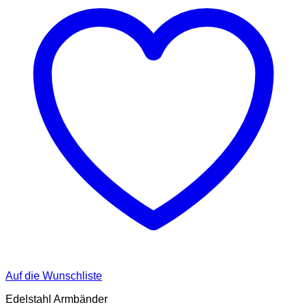
Die
Optionen
können
auf
der
Produktseite
gewählt
werden
Auf die Wunschliste
Edelstahl Armbänder