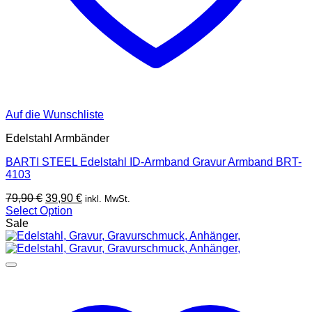
Auf die Wunschliste
Edelstahl Armbänder
BARTI STEEL Edelstahl ID-Armband Gravur Armband BRT-
4103
Ursprünglicher
Aktueller
79,90
€
39,90
€
inkl. MwSt.
Preis
Preis
Select Option
war:
ist:
Sale
79,90 €
39,90 €.